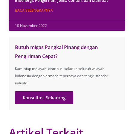
Bioenergi: Pengertian, Jenis, Contoh, dan Manfaat
BACA SELENGKAPNYA
10 November 2022
Butuh migas Pangkal Pinang dengan
Pengiriman Cepat?
Kami siap melayani distribusi solar ke seluruh wilayah
Indonesia dengan armada tepercaya dan tangki standar
industri.
Konsultasi Sekarang
Artikel Terkait