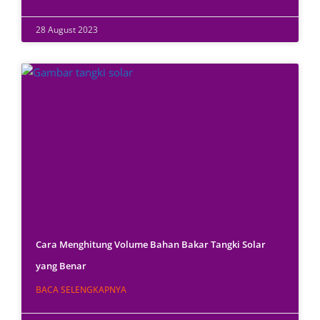
28 August 2023
Cara Menghitung Volume Bahan Bakar Tangki Solar
yang Benar
BACA SELENGKAPNYA