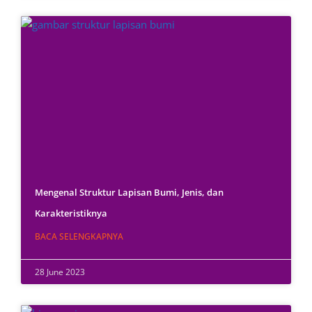
Mengenal Struktur Lapisan Bumi, Jenis, dan
Karakteristiknya
BACA SELENGKAPNYA
28 June 2023