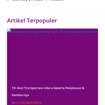
Artikel Terpopuler
13+ Alat Transportasi Udara beserta Penjelasan &
Gambarnya
BACA SELENGKAPNYA