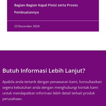
Bagian-Bagian Kapal Pinisi serta Proses
Pembuatannya
23 December 2024
Butuh Informasi Lebih Lanjut?
Apabila anda tertarik dengan penawaran kami, konsultasikan
segera kebutuhan anda dengan menghubungi kontak kami
untuk mendapatkan informasi lebih detail terkait produk
perusahaan.