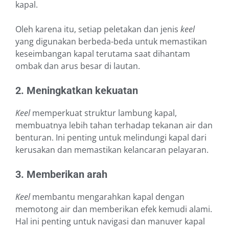
kapal.
Oleh karena itu, setiap peletakan dan jenis
keel
yang digunakan berbeda-beda untuk memastikan
keseimbangan kapal terutama saat dihantam
ombak dan arus besar di lautan.
2. Meningkatkan kekuatan
Keel
memperkuat struktur lambung kapal,
membuatnya lebih tahan terhadap tekanan air dan
benturan. Ini penting untuk melindungi kapal dari
kerusakan dan memastikan kelancaran pelayaran.
3. Memberikan arah
Keel
membantu mengarahkan kapal dengan
memotong air dan memberikan efek kemudi alami.
Hal ini penting untuk navigasi dan manuver kapal