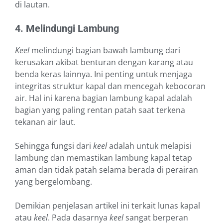
di lautan.
4. Melindungi Lambung
Keel
melindungi bagian bawah lambung dari
kerusakan akibat benturan dengan karang atau
benda keras lainnya. Ini penting untuk menjaga
integritas struktur kapal dan mencegah kebocoran
air. Hal ini karena bagian lambung kapal adalah
bagian yang paling rentan patah saat terkena
tekanan air laut.
Sehingga fungsi dari
keel
adalah untuk melapisi
lambung dan memastikan lambung kapal tetap
aman dan tidak patah selama berada di perairan
yang bergelombang.
Demikian penjelasan artikel ini terkait lunas kapal
atau
keel
. Pada dasarnya
keel
sangat berperan