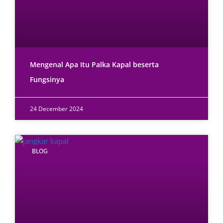
Mengenal Apa Itu Palka Kapal beserta
Fungsinya
24 December 2024
BLOG