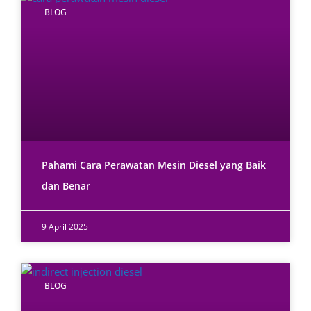
BLOG
Pahami Cara Perawatan Mesin Diesel yang Baik
dan Benar
9 April 2025
BLOG