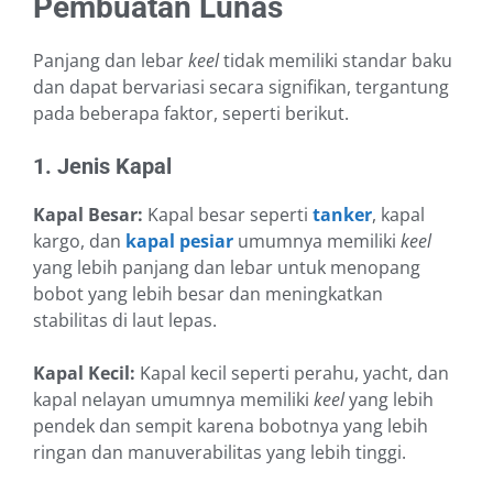
Pembuatan Lunas
Panjang dan lebar
keel
tidak memiliki standar baku
dan dapat bervariasi secara signifikan, tergantung
pada beberapa faktor, seperti berikut.
1. Jenis Kapal
Kapal Besar:
Kapal besar seperti
tanker
, kapal
kargo, dan
kapal pesiar
umumnya memiliki
keel
yang lebih panjang dan lebar untuk menopang
bobot yang lebih besar dan meningkatkan
stabilitas di laut lepas.
Kapal Kecil:
Kapal kecil seperti perahu, yacht, dan
kapal nelayan umumnya memiliki
keel
yang lebih
pendek dan sempit karena bobotnya yang lebih
ringan dan manuverabilitas yang lebih tinggi.