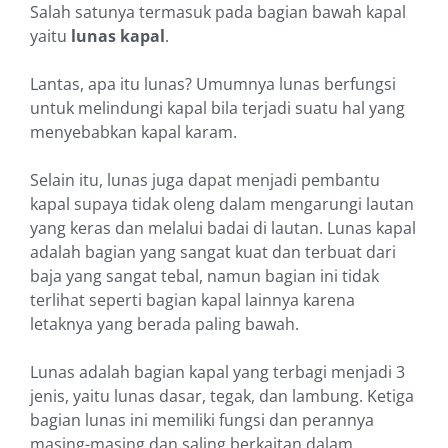
Salah satunya termasuk pada bagian bawah kapal
yaitu
lunas kapal
.
Lantas, apa itu lunas? Umumnya lunas berfungsi
untuk melindungi kapal bila terjadi suatu hal yang
menyebabkan kapal karam.
Selain itu, lunas juga dapat menjadi pembantu
kapal supaya tidak oleng dalam mengarungi lautan
yang keras dan melalui badai di lautan. Lunas kapal
adalah bagian yang sangat kuat dan terbuat dari
baja yang sangat tebal, namun bagian ini tidak
terlihat seperti bagian kapal lainnya karena
letaknya yang berada paling bawah.
Lunas adalah bagian kapal yang terbagi menjadi 3
jenis, yaitu lunas dasar, tegak, dan lambung. Ketiga
bagian lunas ini memiliki fungsi dan perannya
masing-masing dan saling berkaitan dalam