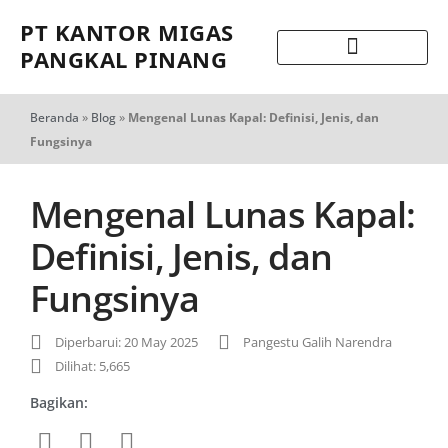
PT KANTOR MIGAS
PANGKAL PINANG
Beranda
»
Blog
»
Mengenal Lunas Kapal: Definisi, Jenis, dan
Fungsinya
Mengenal Lunas Kapal:
Definisi, Jenis, dan
Fungsinya
Diperbarui: 20 May 2025
Pangestu Galih Narendra
Dilihat: 5,665
Bagikan: