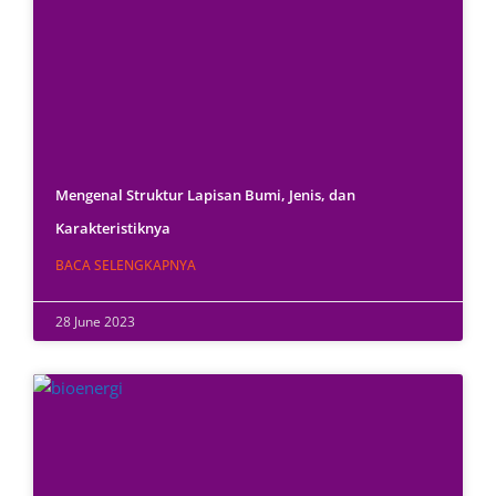
Mengenal Struktur Lapisan Bumi, Jenis, dan
Karakteristiknya
BACA SELENGKAPNYA
28 June 2023