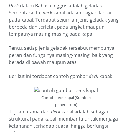
Deck
dalam Bahasa Inggris adalah geladak.
Sementara itu,
deck
kapal adalah bagian lantai
pada kapal. Terdapat sejumlah jenis geladak yang
berbeda dan terletak pada tingkat maupun
tempatnya masing-masing pada kapal.
Tentu, setiap jenis geladak tersebut mempunyai
peran dan fungsinya masing-masing, baik yang
berada di bawah maupun atas.
Berikut ini terdapat contoh gambar
deck
kapal:
Contoh deck kapal (Sumber:
pxhere.com)
Tujuan utama dari
deck
kapal adalah sebagai
struktural pada kapal, membantu untuk menjaga
ketahanan terhadap cuaca, hingga berfungsi