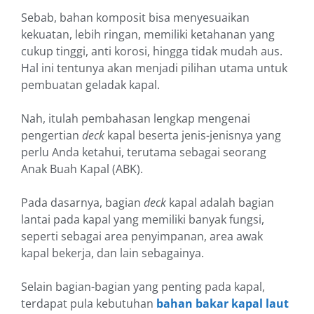
Sebab, bahan komposit bisa menyesuaikan
kekuatan, lebih ringan, memiliki ketahanan yang
cukup tinggi, anti korosi, hingga tidak mudah aus.
Hal ini tentunya akan menjadi pilihan utama untuk
pembuatan geladak kapal.
Nah, itulah pembahasan lengkap mengenai
pengertian
deck
kapal beserta jenis-jenisnya yang
perlu Anda ketahui, terutama sebagai seorang
Anak Buah Kapal (ABK).
Pada dasarnya, bagian
deck
kapal adalah bagian
lantai pada kapal yang memiliki banyak fungsi,
seperti sebagai area penyimpanan, area awak
kapal bekerja, dan lain sebagainya.
Selain bagian-bagian yang penting pada kapal,
terdapat pula kebutuhan
bahan bakar kapal laut