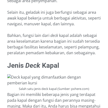
sebagai area penyimpanan.
Selain itu, geladak ini juga berfungsi sebagai area
awak kapal bekerja untuk berbagai aktivitas, seperti
navigasi, manuver kapal, dan lainnya.
Bahkan, fungsi lain dari
deck
kapal adalah sebagai
area keselamatan karena bagian ini sudah tersedia
berbagai fasilitas keselamatan, seperti pelampung,
peralatan pemadam kebakaran, dan sebagainya.
Jenis
Deck
Kapal
Salah satu jenis deck kapal (Sumber: pxhere.com)
Bagian ini memiliki beberapa jenis yang terdapat
pada kapal dengan fungsi dan perannya masing-
masing. Maka dari itu, Anda harus bisa mengetahui