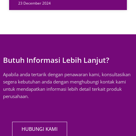
23 December 2024
Butuh Informasi Lebih Lanjut?
Apabila anda tertarik dengan penawaran kami, konsultasikan
segera kebutuhan anda dengan menghubungi kontak kami
untuk mendapatkan informasi lebih detail terkait produk
perusahaan.
HUBUNGI KAMI