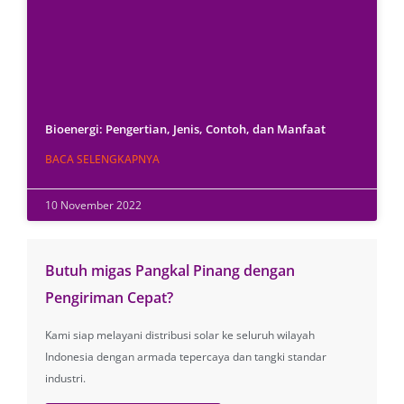
Bioenergi: Pengertian, Jenis, Contoh, dan Manfaat
BACA SELENGKAPNYA
10 November 2022
Butuh migas Pangkal Pinang dengan
Pengiriman Cepat?
Kami siap melayani distribusi solar ke seluruh wilayah
Indonesia dengan armada tepercaya dan tangki standar
industri.