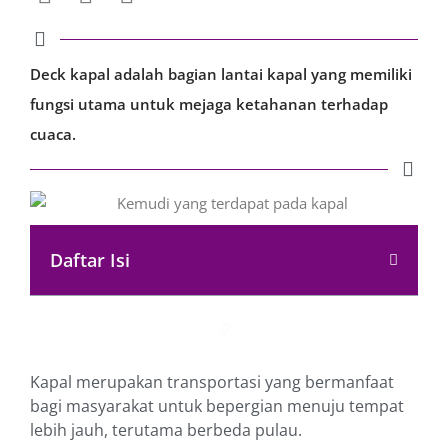
Deck kapal adalah bagian lantai kapal yang memiliki
fungsi utama untuk mejaga ketahanan terhadap
cuaca.
Daftar Isi
Kapal merupakan transportasi yang bermanfaat
bagi masyarakat untuk bepergian menuju tempat
lebih jauh, terutama berbeda pulau.