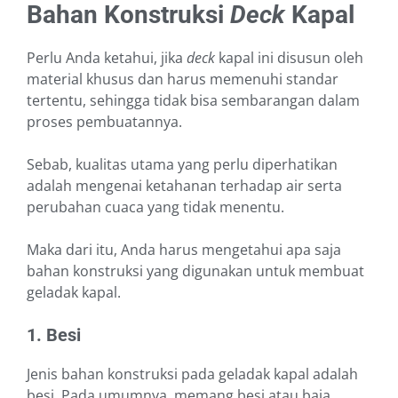
Bahan Konstruksi
Deck
Kapal
Perlu Anda ketahui, jika
deck
kapal ini disusun oleh
material khusus dan harus memenuhi standar
tertentu, sehingga tidak bisa sembarangan dalam
proses pembuatannya.
Sebab, kualitas utama yang perlu diperhatikan
adalah mengenai ketahanan terhadap air serta
perubahan cuaca yang tidak menentu.
Maka dari itu, Anda harus mengetahui apa saja
bahan konstruksi yang digunakan untuk membuat
geladak kapal.
1. Besi
Jenis bahan konstruksi pada geladak kapal adalah
besi. Pada umumnya, memang besi atau baja