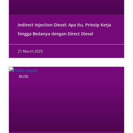
Indirect Injection Diesel: Apa itu, Prinsip Kerja
hingga Bedanya dengan Direct Diesel
21 March 2025
BLOG