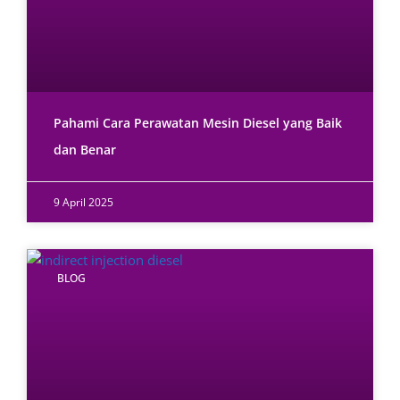
Pahami Cara Perawatan Mesin Diesel yang Baik
dan Benar
9 April 2025
BLOG