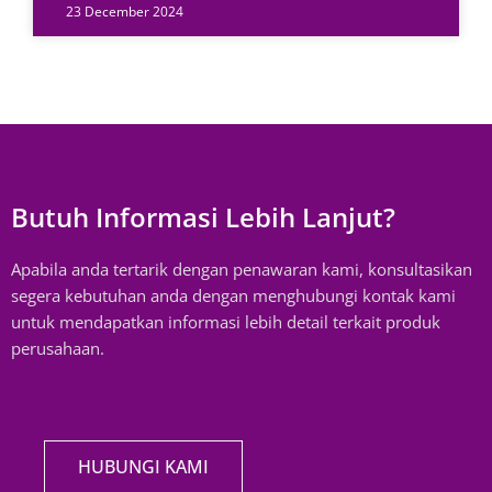
23 December 2024
Butuh Informasi Lebih Lanjut?
Apabila anda tertarik dengan penawaran kami, konsultasikan
segera kebutuhan anda dengan menghubungi kontak kami
untuk mendapatkan informasi lebih detail terkait produk
perusahaan.
HUBUNGI KAMI