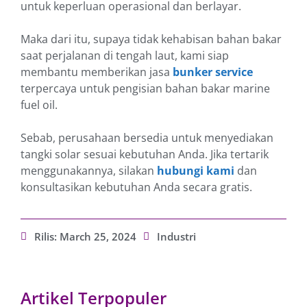
untuk keperluan operasional dan berlayar.
Maka dari itu, supaya tidak kehabisan bahan bakar
saat perjalanan di tengah laut, kami siap
membantu memberikan jasa
bunker service
terpercaya untuk pengisian bahan bakar marine
fuel oil.
Sebab, perusahaan bersedia untuk menyediakan
tangki solar sesuai kebutuhan Anda. Jika tertarik
menggunakannya, silakan
hubungi kami
dan
konsultasikan kebutuhan Anda secara gratis.
Rilis:
March 25, 2024
Industri
Artikel Terpopuler