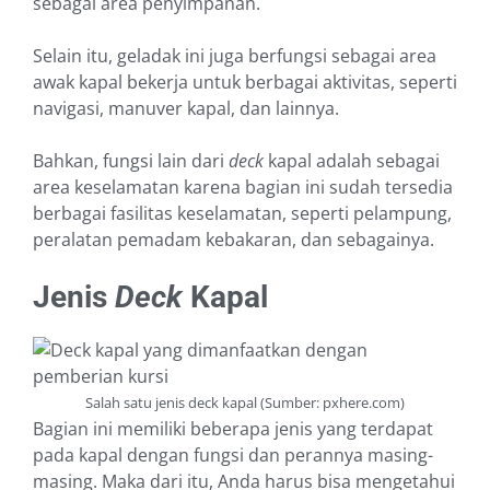
sebagai area penyimpanan.
Selain itu, geladak ini juga berfungsi sebagai area
awak kapal bekerja untuk berbagai aktivitas, seperti
navigasi, manuver kapal, dan lainnya.
Bahkan, fungsi lain dari
deck
kapal adalah sebagai
area keselamatan karena bagian ini sudah tersedia
berbagai fasilitas keselamatan, seperti pelampung,
peralatan pemadam kebakaran, dan sebagainya.
Jenis
Deck
Kapal
Salah satu jenis deck kapal (Sumber: pxhere.com)
Bagian ini memiliki beberapa jenis yang terdapat
pada kapal dengan fungsi dan perannya masing-
masing. Maka dari itu, Anda harus bisa mengetahui