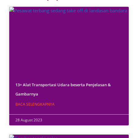
13+ Alat Transportasi Udara beserta Penjelasan &
Gambarnya
BACA SELENGKAPNYA
28 August 2023