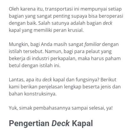
Oleh karena itu, transportasi ini mempunyai setiap
bagian yang sangat penting supaya bisa beroperasi
dengan baik. Salah satunya adalah bagian
deck
kapal yang memiliki peran krusial.
Mungkin, bagi Anda masih sangat
familiar
dengan
istilah tersebut. Namun, bagi para pelaut yang
bekerja di industri perkapalan, maka harus paham
betul dengan istilah ini.
Lantas, apa itu
deck
kapal dan fungsinya? Berikut
kami berikan penjelasan lengkap beserta jenis dan
bahan konstruksinya.
Yuk, simak pembahasannya sampai selesai, ya!
Pengertian
Deck
Kapal