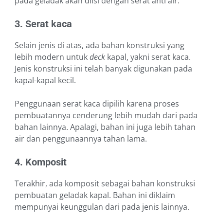
pada geladak akan diisi dengan serat anti air.
3. Serat kaca
Selain jenis di atas, ada bahan konstruksi yang
lebih modern untuk
deck
kapal, yakni serat kaca.
Jenis konstruksi ini telah banyak digunakan pada
kapal-kapal kecil.
Penggunaan serat kaca dipilih karena proses
pembuatannya cenderung lebih mudah dari pada
bahan lainnya. Apalagi, bahan ini juga lebih tahan
air dan penggunaannya tahan lama.
4. Komposit
Terakhir, ada komposit sebagai bahan konstruksi
pembuatan geladak kapal. Bahan ini diklaim
mempunyai keunggulan dari pada jenis lainnya.