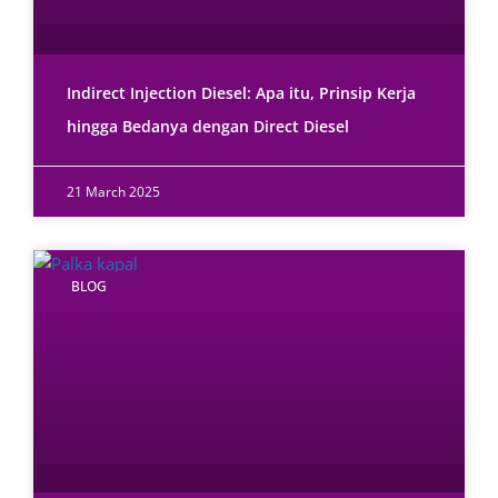
Indirect Injection Diesel: Apa itu, Prinsip Kerja
hingga Bedanya dengan Direct Diesel
21 March 2025
BLOG