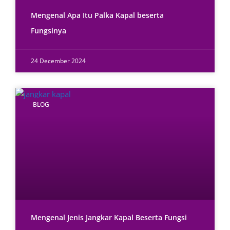
Mengenal Apa Itu Palka Kapal beserta
Fungsinya
24 December 2024
BLOG
Mengenal Jenis Jangkar Kapal Beserta Fungsi