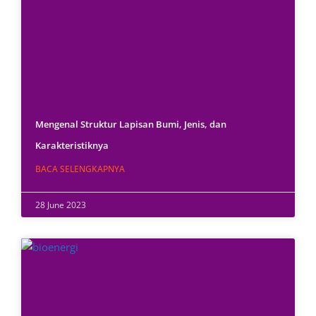
Mengenal Struktur Lapisan Bumi, Jenis, dan
Karakteristiknya
BACA SELENGKAPNYA
28 June 2023