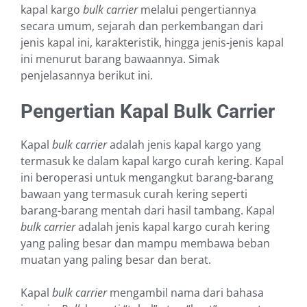
kapal kargo
bulk carrier
melalui pengertiannya
secara umum, sejarah dan perkembangan dari
jenis kapal ini, karakteristik, hingga jenis-jenis kapal
ini menurut barang bawaannya. Simak
penjelasannya berikut ini.
Pengertian Kapal Bulk Carrier
Kapal
bulk carrier
adalah jenis kapal kargo yang
termasuk ke dalam kapal kargo curah kering. Kapal
ini beroperasi untuk mengangkut barang-barang
bawaan yang termasuk curah kering seperti
barang-barang mentah dari hasil tambang. Kapal
bulk carrier
adalah jenis kapal kargo curah kering
yang paling besar dan mampu membawa beban
muatan yang paling besar dan berat.
Kapal
bulk carrier
mengambil nama dari bahasa