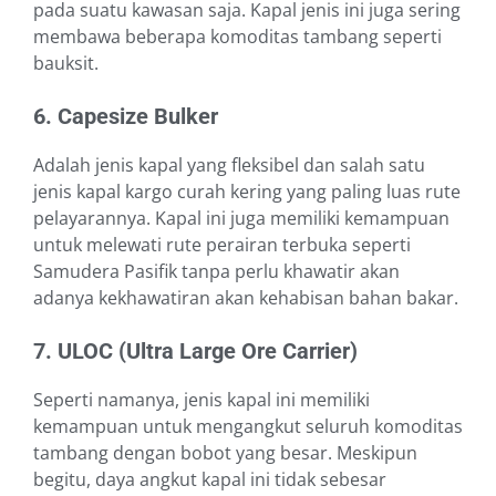
pada suatu kawasan saja. Kapal jenis ini juga sering
membawa beberapa komoditas tambang seperti
bauksit.
6. Capesize Bulker
Adalah jenis kapal yang fleksibel dan salah satu
jenis kapal kargo curah kering yang paling luas rute
pelayarannya. Kapal ini juga memiliki kemampuan
untuk melewati rute perairan terbuka seperti
Samudera Pasifik tanpa perlu khawatir akan
adanya kekhawatiran akan kehabisan bahan bakar.
7. ULOC (Ultra Large Ore Carrier)
Seperti namanya, jenis kapal ini memiliki
kemampuan untuk mengangkut seluruh komoditas
tambang dengan bobot yang besar. Meskipun
begitu, daya angkut kapal ini tidak sebesar