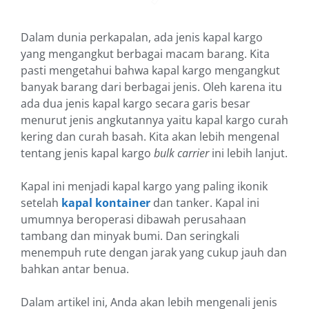
Dalam dunia perkapalan, ada jenis kapal kargo
yang mengangkut berbagai macam barang. Kita
pasti mengetahui bahwa kapal kargo mengangkut
banyak barang dari berbagai jenis. Oleh karena itu
ada dua jenis kapal kargo secara garis besar
menurut jenis angkutannya yaitu kapal kargo curah
kering dan curah basah. Kita akan lebih mengenal
tentang jenis kapal kargo
bulk carrier
ini lebih lanjut.
Kapal ini menjadi kapal kargo yang paling ikonik
setelah
kapal kontainer
dan tanker. Kapal ini
umumnya beroperasi dibawah perusahaan
tambang dan minyak bumi. Dan seringkali
menempuh rute dengan jarak yang cukup jauh dan
bahkan antar benua.
Dalam artikel ini, Anda akan lebih mengenali jenis