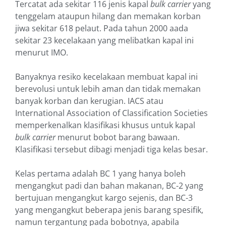
Tercatat ada sekitar 116 jenis kapal
bulk carrier
yang
tenggelam ataupun hilang dan memakan korban
jiwa sekitar 618 pelaut. Pada tahun 2000 aada
sekitar 23 kecelakaan yang melibatkan kapal ini
menurut IMO.
Banyaknya resiko kecelakaan membuat kapal ini
berevolusi untuk lebih aman dan tidak memakan
banyak korban dan kerugian. IACS atau
International Association of Classification Societies
memperkenalkan klasifikasi khusus untuk kapal
bulk carrier
menurut bobot barang bawaan.
Klasifikasi tersebut dibagi menjadi tiga kelas besar.
Kelas pertama adalah BC 1 yang hanya boleh
mengangkut padi dan bahan makanan, BC-2 yang
bertujuan mengangkut kargo sejenis, dan BC-3
yang mengangkut beberapa jenis barang spesifik,
namun tergantung pada bobotnya, apabila