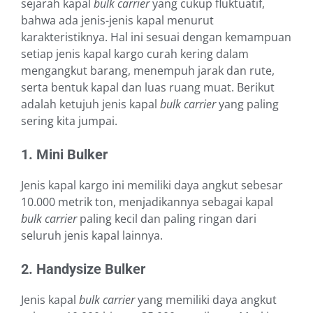
sejarah kapal
bulk carrier
yang cukup fluktuatif,
bahwa ada jenis-jenis kapal menurut
karakteristiknya. Hal ini sesuai dengan kemampuan
setiap jenis kapal kargo curah kering dalam
mengangkut barang, menempuh jarak dan rute,
serta bentuk kapal dan luas ruang muat. Berikut
adalah ketujuh jenis kapal
bulk carrier
yang paling
sering kita jumpai.
1. Mini Bulker
Jenis kapal kargo ini memiliki daya angkut sebesar
10.000 metrik ton, menjadikannya sebagai kapal
bulk carrier
paling kecil dan paling ringan dari
seluruh jenis kapal lainnya.
2. Handysize Bulker
Jenis kapal
bulk carrier
yang memiliki daya angkut