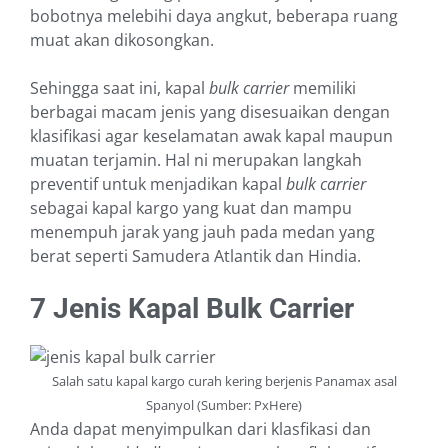
bobotnya melebihi daya angkut, beberapa ruang
muat akan dikosongkan.
Sehingga saat ini, kapal
bulk carrier
memiliki
berbagai macam jenis yang disesuaikan dengan
klasifikasi agar keselamatan awak kapal maupun
muatan terjamin. Hal ni merupakan langkah
preventif untuk menjadikan kapal
bulk carrier
sebagai kapal kargo yang kuat dan mampu
menempuh jarak yang jauh pada medan yang
berat seperti Samudera Atlantik dan Hindia.
7 Jenis Kapal Bulk Carrier
Salah satu kapal kargo curah kering berjenis Panamax asal
Spanyol (Sumber: PxHere)
Anda dapat menyimpulkan dari klasfikasi dan