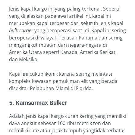
Jenis kapal kargo ini yang paling terkenal. Seperti
yang dijelaskan pada awal artikel ini, kapal ini
merupakan kapal terbesar dari seluruh jenis kapal
bulk carrier
yang beroperasi saat ini. Kapal ini sering
beroperasi di wilayah Terusan Panama dan sering
mengangkut muatan dari negara-negara di
Amerika Utara seperti Kanada, Amerika Serikat,
dan Meksiko.
Kapal ini cukup ikonik karena sering melintasi
kompleks kawasan pemukiman elit yang berada
disekitar Pelabuhan Miami di Florida.
5. Kamsarmax Bulker
Adalah jenis kapal kargo curah kering yang memiliki
daya angkut sebesar 100 ribu metrik ton dan
memiliki rute atau jarak tempuh yangtidak terbatas