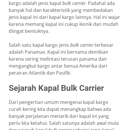
kargo adalah jenis kapal
bulk carrier
. Padahal ada
banyak hal dan karakteristik yang membedakan
jenis kapal ini dari kapal kargo lainnya. Hal ini wajar
karena memang kapal ini cukup ikonik dan mudah
diingat bentuknya.
Salah satu kapal kargo jenis
bulk carrier
terbesar
adalah Panamax. Kapal ini bernama demikian
karena sering melintasi terusan panama dan
mengangkut kargo antar benua Amerika dari
perairan Atlantik dan Pasifik.
Sejarah Kapal Bulk Carrier
Dari pengertian umum mengenai kapal kargo
curah kering kita dapat menangkap bahwa ada
banyak perjalanan menarik dari kapal ini yang
perlu kita ketahui. Salah satunya adalah awal mula