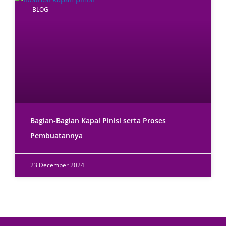
BLOG
Bagian-Bagian Kapal Pinisi serta Proses
Pembuatannya
23 December 2024