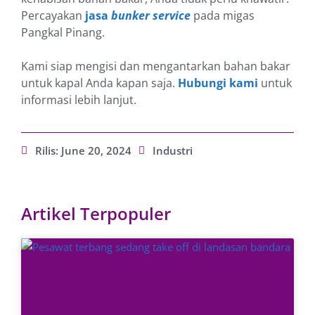
Percayakan
jasa
bunker service
pada migas
Pangkal Pinang.
Kami siap mengisi dan mengantarkan bahan bakar
untuk kapal Anda kapan saja.
Hubungi kami
untuk
informasi lebih lanjut.
Rilis:
June 20, 2024
Industri
Artikel Terpopuler