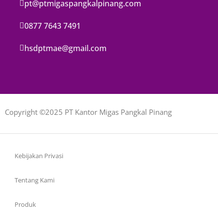
pt@ptmigaspangkalpinang.com
0877 7643 7491
hsdptmae@gmail.com
Copyright ©2025 PT Kantor Migas Pangkal Pinang
Kebijakan Privasi
Tentang Kami
Produk